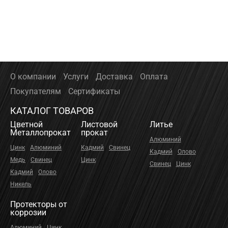
О компании
Услуги
Доставка
Оплата
Покупателям
Сертификаты
КАТАЛОГ ТОВАРОВ
Цветной
Листовой
Литье
Металлопрокат
прокат
Алюминий
Цинк
Алюминий
Кадмий
Свинец
Кадмий
Олово
Медь
Свинец
Цинк
Свинец
Цинк
Кадмий
Олово
Никель
Протекторы от
коррозии
Алюминий
Цинк